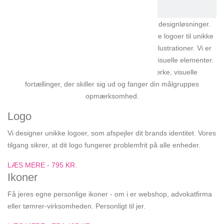
Vibarno tilbyder et bredt spektrum af grafiske designløsninger.
Vores kreative team skaber alt fra iøjnefaldende logoer til unikke
ikoner, brugbare infografikker og detaljerede illustrationer. Vi er
eksperter i rentegning, hvor vi finpudser dine visuelle elementer.
Vores mål er at forvandle dine ideer til stærke, visuelle
fortællinger, der skiller sig ud og fanger din målgruppes
opmærksomhed.
Logo
Vi designer unikke logoer, som afspejler dit brands identitet. Vores
tilgang sikrer, at dit logo fungerer problemfrit på alle enheder.
LÆS MERE - 795 KR.
Ikoner
Få jeres egne personlige ikoner - om i er webshop, advokatfirma
eller tømrer-virksomheden. Personligt til jer.